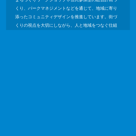
くり、パークマネジメントなどを通じて、地域に寄り
添ったコミュニティデザインを推進しています。街づ
くりの視点を大切にしながら、人と地域をつなぐ仕組
みを創出しています。
VIEW MORE
指定管理者・舞台技術者派遣
関内ホールや市民プラザなど、地域の文化施設の管
理・運営を担い、舞台・イベントに関する幅広いサポ
ートを提供しています。音響・照明などを担当する経
験豊かな舞台技術者の派遣をはじめ、出演者や司会者
の手配、演出・進行まで、現場に応じた柔軟な対応が
可能です。
VIEW MORE