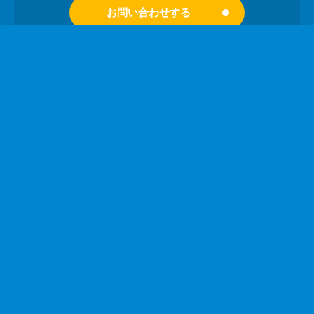
お問い合わせする
資料請求
tvkコミュニケーションズのサービスや導入事例を
わかりやすくまとめた資料をご用意しています。
「何ができる会社なのか知りたい」「映像や広告の実
績を見てから検討したい」 「社内で比較検討するため
の資料が欲しい」そんな方に向けて、サービス内容・
導入事例・活用イメージを一冊にまとめた資料を無料
でご提供しています。
資料請求する